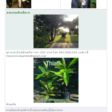
สวนสวยด้วยมือเรา
ดูรายละเอียด
ต้นมะริด ราคา 250 บาท โทร 081-5582320 เมล์มาที่
thaicentralgarden@gmail.com
ต้นมะริด
ขายต้นกล้ามะพร้าวน้ำหอมและพันธุ์ไม้มากมาย