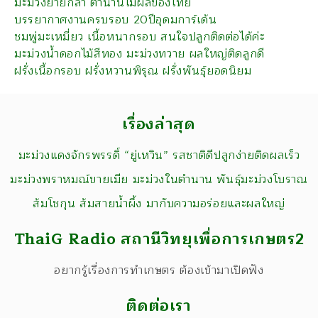
มะม่วงยายกล่ำ ตำนานไม้ผลของไทย
บรรยากาศงานครบรอบ 20ปีอุดมการ์เด้น
ชมพู่มะเหมี่ยว เนื้อหนากรอบ สนใจปลูกติดต่อได้ค่ะ
มะม่วงน้ำดอกไม้สีทอง มะม่วงทวาย ผลใหญ่ติดลูกดี
ฝรั่งเนื้อกรอบ ฝรั่งหวานพิรุณ ฝรั่งพันธุ์ยอดนิยม
เรื่องล่าสุด
มะม่วงแดงจักรพรรดิ์ “ยู่เหวิน” รสชาติดีปลูกง่ายติดผลเร็ว
มะม่วงพราหมณ์ขายเมีย มะม่วงในตำนาน พันธุ์มะม่วงโบราณ
ส้มโชกุน ส้มสายน้ำผึ้ง มากับความอร่อยและผลใหญ่
ThaiG Radio สถานีวิทยุเพื่อการเกษตร2
อยากรู้เรื่องการทำเกษตร ต้องเข้ามาเปิดฟัง
ติดต่อเรา