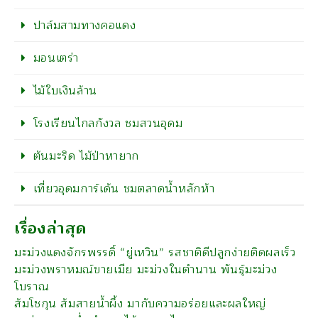
ปาล์มสามทางคอแดง
มอนเตร่า
ไม้ใบเงินล้าน
โรงเรียนไกลกังวล ชมสวนอุดม
ต้นมะริด ไม้ป่าหายาก
เที่ยวอุดมการ์เด้น ชมตลาดน้ำหลักห้า
เรื่องล่าสุด
มะม่วงแดงจักรพรรดิ์ “ยู่เหวิน” รสชาติดีปลูกง่ายติดผลเร็ว
มะม่วงพราหมณ์ขายเมีย มะม่วงในตำนาน พันธุ์มะม่วง
โบราณ
ส้มโชกุน ส้มสายน้ำผึ้ง มากับความอร่อยและผลใหญ่