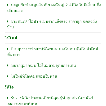
มะตูมยักษ์ มะตูมอินเดีย ผลใหญ่ 2-4กิโล ไม่มีเสี้ยน กิ่ง
เสียบยอด
ขายต้นกล้าไม้ป่า ระบบรากแข็งแรง ราคาถูก จัดส่งถึง
บ้าน
ไม้ใหม่
P.superseeloum(ฟิโลฯมะละกอใบหนา)ไม้ใบตัวใหม่
ที่มาแรง
หมากผู้มากเมีย ไม้ไหม่สวนอุดมการ์เด้น
ไม้ใหม่ฟิโลเดนดรอนใบพาย
วีดีโอ
รับรางวัลโล่ประกาศเกียรติคุณผู้ทำคุณประโยชน์แก่
วงการเกษตรดีเด่น