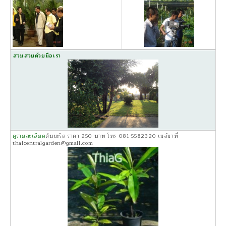
สวนสวยด้วยมือเรา
ดูรายละเอียด
ต้นมะริด ราคา 250 บาท โทร 081-5582320 เมล์มาที่
thaicentralgarden@gmail.com