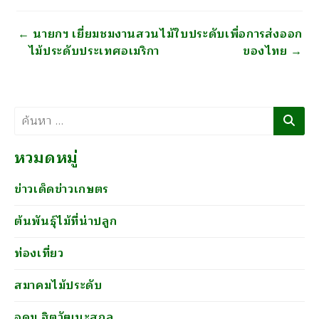
นำทาง
←
นายกฯ เยี่ยมชมงานสวน
ไม้ใบประดับเพื่อการส่งออก
ไม้ประดับประเทศอเมริกา
ของไทย
→
ค้นหา
หวมดหมู่
ข่าวเด็ดข่าวเกษตร
ต้นพันธุ์ไม้ที่น่าปลูก
ท่องเที่ยว
สมาคมไม้ประดับ
อุดม ฐิตวัฒนะสกุล