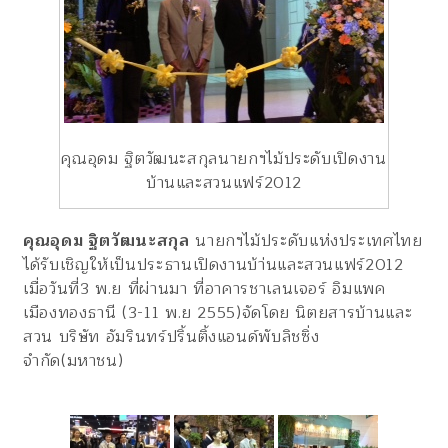
คุณอุดม ฐิตวัฒนะสกุลนายกฯไม้ประดับเปิดงาน
บ้านและสวนแฟร์2012
คุณอุดม ฐิตวัฒนะสกุล
นายกฯไม้ประดับแห่งประเทศไทย
ได้รับเชิญให้เป็นประธานเปิดงานบ้า่นและสวนแฟร์2012
เมื่อวันที่3 พ.ย ที่ผ่านมา ที่อาคารชาเลนเจอร์ อิมแพค
เมืองทองธานี (3-11 พ.ย 2555)จัดโดย นิตยสารบ้านและ
สวน บริษัท อัมรินทร์ปริ้นติ้งแอนด์พับลิชซิ่ง
จำกัด(มหาชน)