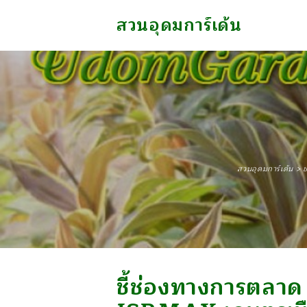
สวนอุดมการ์เด้น
สวนอุดมการ์เด้น
>
ข
ชี้ช่องทางการตลา