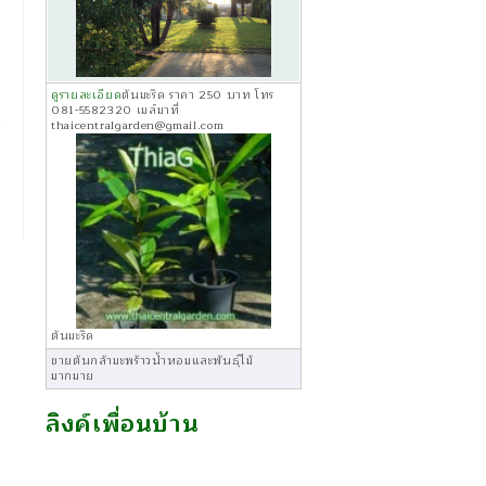
ดูรายละเอียด
ต้นมะริด ราคา 250 บาท โทร
081-5582320 เมล์มาที่
thaicentralgarden@gmail.com
น
→
ต้นมะริด
ขายต้นกล้ามะพร้าวน้ำหอมและพันธุ์ไม้
มากมาย
ลิงค์เพื่อนบ้าน