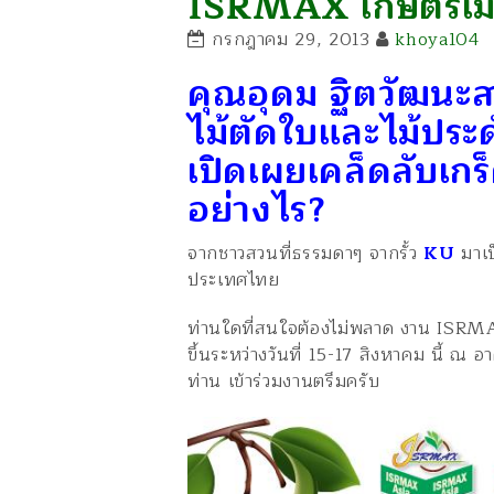
ISRMAX เกษตรเม
กรกฎาคม 29, 2013
khoya104
คุณอุดม ฐิตวัฒนะส
ไม้ตัดใบและไม้ประด
เปิดเผยเคล็ดลับเกร
อย่างไร?
จากชาวสวนที่ธรรมดาๆ จากรั้ว
KU
มาเป
ประ
เทศไทย
ท่านใดที่สนใจต้องไม่พลาด งาน ISRM
ขึ้นระหว่างวันที่ 15-17 สิงหาคม นี้ ณ อ
ท่าน เข้าร่วมงานตรึมครับ