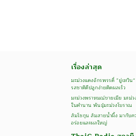
เรื่องล่าสุด
มะม่วงแดงจักรพรรดิ์ “ยู่เหวิน”
รสชาติดีปลูกง่ายติดผลเร็ว
มะม่วงพราหมณ์ขายเมีย มะม่ว
ในตำนาน พันธุ์มะม่วงโบราณ
ส้มโชกุน ส้มสายน้ำผึ้ง มากับค
อร่อยและผลใหญ่