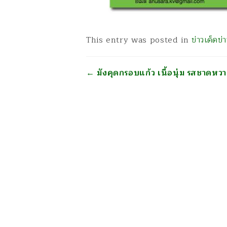
This entry was posted in
ข่าวเด็ดข
นำทาง
←
มังคุดกรอบแก้ว เนื้อนุ่ม รสชาดห