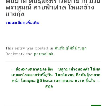
พันบาท พันธุ์มะพร้าวที่หายาก มวย
พราหมณ์ สายฟ้าฟาด โหนกช้าง
บางกุ้ง
รายละเอียดเพิ่มเติม
This entry was posted in
ต้นพันธุ์ไม้ที่น่าปลูก
.
Bookmark the
permalink
.
นำทาง
←
ช่องทางตลาดผลผลิต
ปลูกมะม่วงทองดำ ไม้ผล
เกษตรไทยจากวันนี้สู่วัน
ไทยโบราณ กิ่งพันธุ์หายาก
หน้า โดยอุดม ฐิติวัฒนะ
รสชาดหอม หวาน ชื่นใจ
→
สกุล