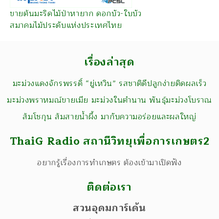
ขายต้นมะริดไม้ป่าหายาก ดอกบัว-ใบบัว
สมาคมไม้ประดับแห่งประเทศไทย
เรื่องล่าสุด
มะม่วงแดงจักรพรรดิ์ “ยู่เหวิน” รสชาติดีปลูกง่ายติดผลเร็ว
มะม่วงพราหมณ์ขายเมีย มะม่วงในตำนาน พันธุ์มะม่วงโบราณ
ส้มโชกุน ส้มสายน้ำผึ้ง มากับความอร่อยและผลใหญ่
ThaiG Radio สถานีวิทยุเพื่อการเกษตร2
อยากรู้เรื่องการทำเกษตร ต้องเข้ามาเปิดฟัง
ติดต่อเรา
สวนอุดมการ์เด้น