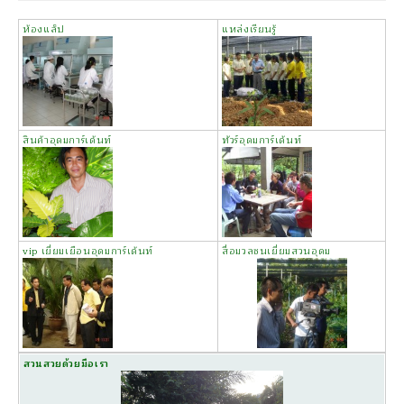
ห้องแล็ป
แหล่งเรียนรู้
สินค้าอุดมการ์เด้นท์
ทัวร์อุดมการ์เด้นท์
vip เยี่ยมเยือนอุดมการ์เด้นท์
สื่อมวลชนเยี่ยมสวนอุดม
สวนสวยด้วยมือเรา