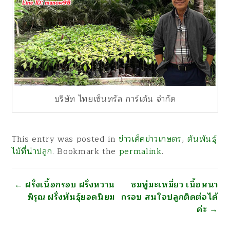
บริษัท ไทยเซ็นทรัล การ์เด้น จำกัด
This entry was posted in
ข่าวเด็ดข่าวเกษตร
,
ต้นพันธุ์
ไม้ที่น่าปลูก
. Bookmark the
permalink
.
นำทาง
←
ฝรั่งเนื้อกรอบ ฝรั่งหวาน
ชมพู่มะเหมี่ยว เนื้อหนา
พิรุณ ฝรั่งพันธุ์ยอดนิยม
กรอบ สนใจปลูกติดต่อได้
ค่ะ
→