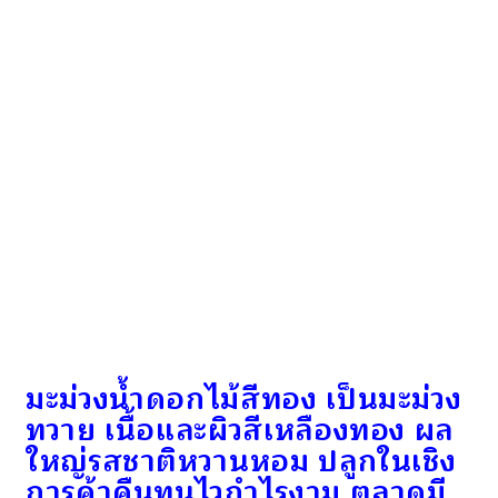
มะม่วงน้ำดอกไม้สีทอง เป็นมะม่วง
ทวาย เนื้อและผิวสีเหลืองทอง ผล
ใหญ่รสชาติหวานหอม ปลูกในเชิง
การค้าคืนทุนไวกำไรงาม ตลาดมี