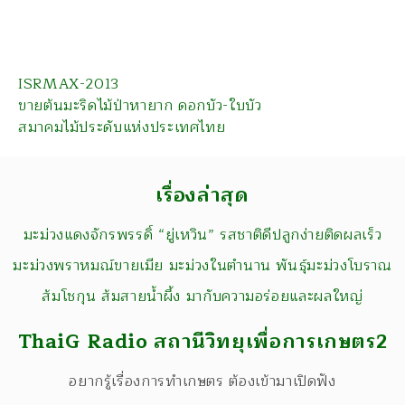
ISRMAX-2013
ขายต้นมะริดไม้ป่าหายาก ดอกบัว-ใบบัว
สมาคมไม้ประดับแห่งประเทศไทย
เรื่องล่าสุด
มะม่วงแดงจักรพรรดิ์ “ยู่เหวิน” รสชาติดีปลูกง่ายติดผลเร็ว
มะม่วงพราหมณ์ขายเมีย มะม่วงในตำนาน พันธุ์มะม่วงโบราณ
ส้มโชกุน ส้มสายน้ำผึ้ง มากับความอร่อยและผลใหญ่
ThaiG Radio สถานีวิทยุเพื่อการเกษตร2
อยากรู้เรื่องการทำเกษตร ต้องเข้ามาเปิดฟัง