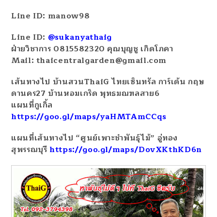
Line ID: manow98
Line ID:
@sukanyathaig
ฝ่ายวิชาการ 0815582320 คุณบุญชู เกิดโภคา
Mail: thaicentralgarden@gmail.com
เส้นทางไป บ้านสวนThaiG ไทยเซ็นทรัล การ์เด้น กฤษ
ดานคร27 บ้านหอมเกร็ด พุทธมณฑลสาย6
แผนที่กูเกิ้ล
https://goo.gl/maps/yaHMTAmCCqs
แผนที่เส้นทางไป “ศูนย์เพาะชำพันธุ์ไม้” อู่ทอง
สุพรรณบุรี
https://goo.gl/maps/DovXKthKD6n