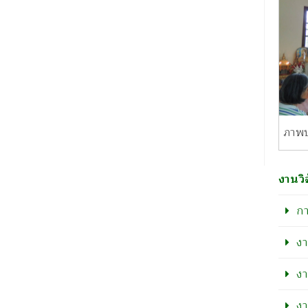
ภาพบ
งานวิ
กา
งา
งา
งา