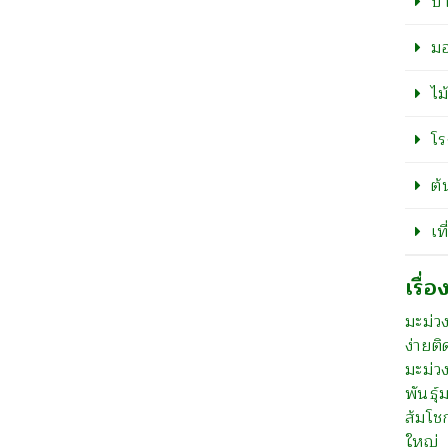
ป
มอ
ไม
โร
ต้
เท
เรื่อ
มะม่วง
ง่ายติ
มะม่ว
พันธุ
ส้มโช
ใหญ่