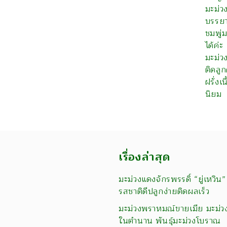
มะม่ว
บรรยา
ชมพู่
ได้ค่ะ
มะม่ว
ติดลูก
ฝรั่งเ
นิยม
เรื่องล่าสุด
มะม่วงแดงจักรพรรดิ์ “ยู่เหวิน”
รสชาติดีปลูกง่ายติดผลเร็ว
มะม่วงพราหมณ์ขายเมีย มะม่ว
ในตำนาน พันธุ์มะม่วงโบราณ