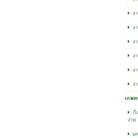
งา
งา
งา
งา
งา
งา
เกษตรน
กิ
ง่าย 
มะ