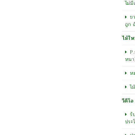
ไม่มี
ขา
ถูก 
ไม้ให
P
หนา)
หม
ไ
วีดีโอ
รั
ประโ