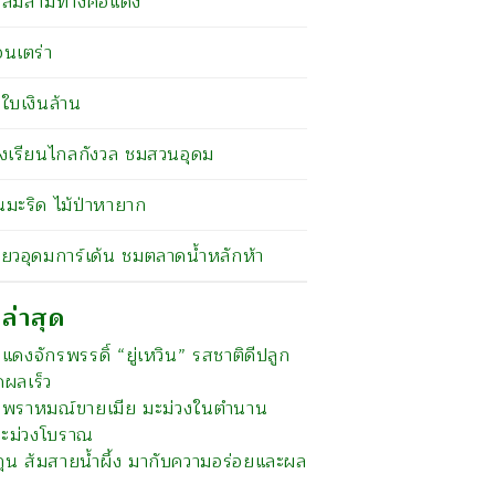
าล์มสามทางคอแดง
นเตร่า
้ใบเงินล้าน
งเรียนไกลกังวล ชมสวนอุดม
นมะริด ไม้ป่าหายาก
ี่ยวอุดมการ์เด้น ชมตลาดน้ำหลักห้า
งล่าสุด
แดงจักรพรรดิ์ “ยู่เหวิน” รสชาติดีปลูก
ดผลเร็ว
งพราหมณ์ขายเมีย มะม่วงในตำนาน
์มะม่วงโบราณ
กุน ส้มสายน้ำผึ้ง มากับความอร่อยและผล