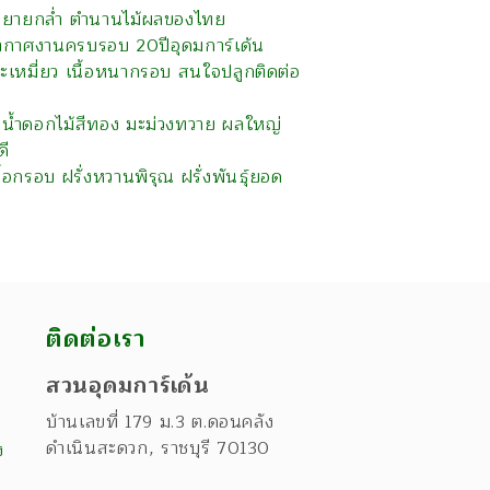
งยายกล่ำ ตำนานไม้ผลของไทย
กาศงานครบรอบ 20ปีอุดมการ์เด้น
มะเหมี่ยว เนื้อหนากรอบ สนใจปลูกติดต่อ
งน้ำดอกไม้สีทอง มะม่วงทวาย ผลใหญ่
ดี
นื้อกรอบ ฝรั่งหวานพิรุณ ฝรั่งพันธุ์ยอด
ติดต่อเรา
สวนอุดมการ์เด้น
บ้านเลขที่ 179 ม.3 ต.ดอนคลัง
ดำเนินสะดวก
,
ราชบุรี
70130
ง