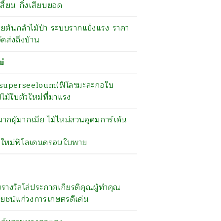
เสี้ยน กิ่งเสียบยอด
ยต้นกล้าไม้ป่า ระบบรากแข็งแรง ราคา
จัดส่งถึงบ้าน
ม่
.superseeloum(ฟิโลฯมะละกอใบ
ไม้ใบตัวใหม่ที่มาแรง
ากผู้มากเมีย ไม้ไหม่สวนอุดมการ์เด้น
ม้ใหม่ฟิโลเดนดรอนใบพาย
บรางวัลโล่ประกาศเกียรติคุณผู้ทำคุณ
ยชน์แก่วงการเกษตรดีเด่น