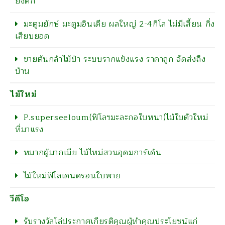
ยิ่งดก
มะตูมยักษ์ มะตูมอินเดีย ผลใหญ่ 2-4กิโล ไม่มีเสี้ยน กิ่ง
เสียบยอด
ขายต้นกล้าไม้ป่า ระบบรากแข็งแรง ราคาถูก จัดส่งถึง
บ้าน
ไม้ใหม่
P.superseeloum(ฟิโลฯมะละกอใบหนา)ไม้ใบตัวใหม่
ที่มาแรง
หมากผู้มากเมีย ไม้ไหม่สวนอุดมการ์เด้น
ไม้ใหม่ฟิโลเดนดรอนใบพาย
วีดีโอ
รับรางวัลโล่ประกาศเกียรติคุณผู้ทำคุณประโยชน์แก่