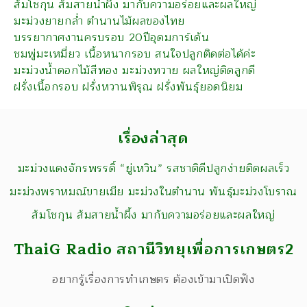
ส้มโชกุน ส้มสายน้ำผึ้ง มากับความอร่อยและผลใหญ่
มะม่วงยายกล่ำ ตำนานไม้ผลของไทย
บรรยากาศงานครบรอบ 20ปีอุดมการ์เด้น
ชมพู่มะเหมี่ยว เนื้อหนากรอบ สนใจปลูกติดต่อได้ค่ะ
มะม่วงน้ำดอกไม้สีทอง มะม่วงทวาย ผลใหญ่ติดลูกดี
ฝรั่งเนื้อกรอบ ฝรั่งหวานพิรุณ ฝรั่งพันธุ์ยอดนิยม
เรื่องล่าสุด
มะม่วงแดงจักรพรรดิ์ “ยู่เหวิน” รสชาติดีปลูกง่ายติดผลเร็ว
มะม่วงพราหมณ์ขายเมีย มะม่วงในตำนาน พันธุ์มะม่วงโบราณ
ส้มโชกุน ส้มสายน้ำผึ้ง มากับความอร่อยและผลใหญ่
ThaiG Radio สถานีวิทยุเพื่อการเกษตร2
อยากรู้เรื่องการทำเกษตร ต้องเข้ามาเปิดฟัง