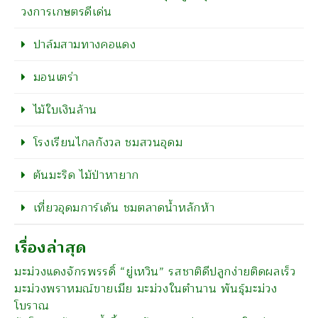
วงการเกษตรดีเด่น
ปาล์มสามทางคอแดง
มอนเตร่า
ไม้ใบเงินล้าน
โรงเรียนไกลกังวล ชมสวนอุดม
ต้นมะริด ไม้ป่าหายาก
เที่ยวอุดมการ์เด้น ชมตลาดน้ำหลักห้า
เรื่องล่าสุด
มะม่วงแดงจักรพรรดิ์ “ยู่เหวิน” รสชาติดีปลูกง่ายติดผลเร็ว
มะม่วงพราหมณ์ขายเมีย มะม่วงในตำนาน พันธุ์มะม่วง
โบราณ