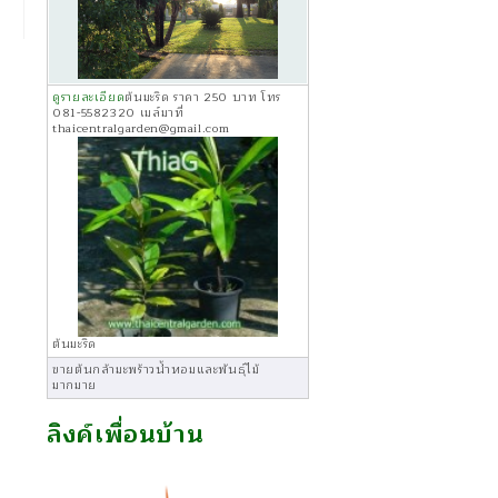
ดูรายละเอียด
ต้นมะริด ราคา 250 บาท โทร
081-5582320 เมล์มาที่
thaicentralgarden@gmail.com
ต้นมะริด
ขายต้นกล้ามะพร้าวน้ำหอมและพันธุ์ไม้
มากมาย
ลิงค์เพื่อนบ้าน