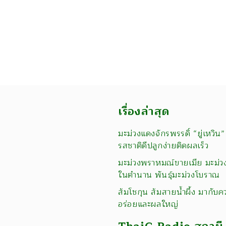
เรื่องล่าสุด
มะม่วงแดงจักรพรรดิ์ “ยู่เหวิน”
รสชาติดีปลูกง่ายติดผลเร็ว
มะม่วงพราหมณ์ขายเมีย มะม่ว
ในตำนาน พันธุ์มะม่วงโบราณ
ส้มโชกุน ส้มสายน้ำผึ้ง มากับค
อร่อยและผลใหญ่