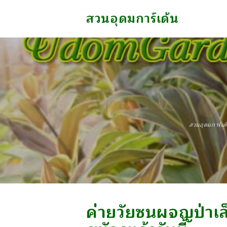
สวนอุดมการ์เด้น
สวนอุดมการ์เด
ค่ายวัยซนผจญป่าเล็ก