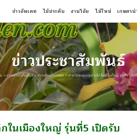
ข่าวอัพเดท
ไม้ประดับ
งานวิจัย
ไม้ใหม่
เกษตรน่าร
ข่าวประชาสัมพันธ์
้น
>
ข่าวประชาสัมพันธ์
>
ข่าวเด็ดข่าวเกษตร
>
ค่ายวัยซนผจญป่าเล็กในเมืองใหญ่ รุ่นที่5 เปิดรั
ในเมืองใหญ่ รุ่นที่5 เปิดรับ