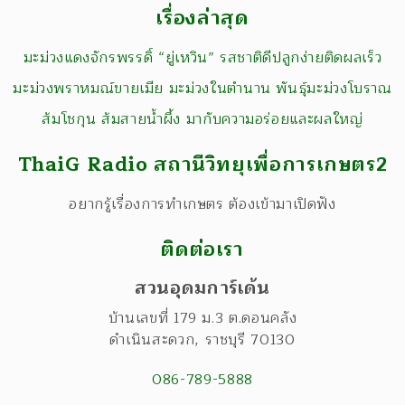
เรื่องล่าสุด
มะม่วงแดงจักรพรรดิ์ “ยู่เหวิน” รสชาติดีปลูกง่ายติดผลเร็ว
มะม่วงพราหมณ์ขายเมีย มะม่วงในตำนาน พันธุ์มะม่วงโบราณ
ส้มโชกุน ส้มสายน้ำผึ้ง มากับความอร่อยและผลใหญ่
ThaiG Radio สถานีวิทยุเพื่อการเกษตร2
อยากรู้เรื่องการทำเกษตร ต้องเข้ามาเปิดฟัง
ติดต่อเรา
สวนอุดมการ์เด้น
บ้านเลขที่ 179 ม.3 ต.ดอนคลัง
ดำเนินสะดวก
,
ราชบุรี
70130
086-789-5888