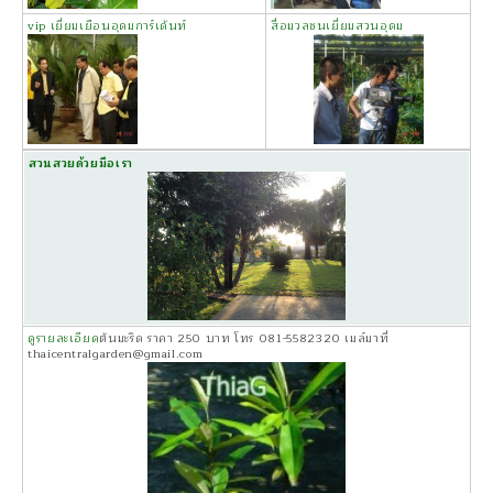
vip เยี่ยมเยือนอุดมการ์เด้นท์
สื่อมวลชนเยี่ยมสวนอุดม
สวนสวยด้วยมือเรา
ดูรายละเอียด
ต้นมะริด ราคา 250 บาท โทร 081-5582320 เมล์มาที่
thaicentralgarden@gmail.com