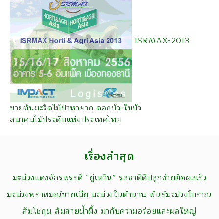
ISRMAX-2013
ขายต้นมะริดไม้ป่าหายาก ดอกบัว-ใบบัว
สมาคมไม้ประดับแห่งประเทศไทย
เรื่องล่าสุด
มะม่วงแดงจักรพรรดิ์ “ยู่เหวิน” รสชาติดีปลูกง่ายติดผลเร็ว
มะม่วงพราหมณ์ขายเมีย มะม่วงในตำนาน พันธุ์มะม่วงโบราณ
ส้มโชกุน ส้มสายน้ำผึ้ง มากับความอร่อยและผลใหญ่