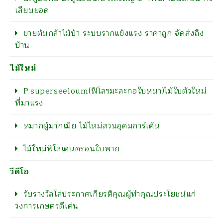
เสียบยอด
ขายต้นกล้าไม้ป่า ระบบรากแข็งแรง ราคาถูก จัดส่งถึง
บ้าน
ไม้ใหม่
P.superseeloum(ฟิโลฯมะละกอใบหนา)ไม้ใบตัวใหม่
ที่มาแรง
หมากผู้มากเมีย ไม้ไหม่สวนอุดมการ์เด้น
ไม้ใหม่ฟิโลเดนดรอนใบพาย
วีดีโอ
รับรางวัลโล่ประกาศเกียรติคุณผู้ทำคุณประโยชน์แก่
วงการเกษตรดีเด่น