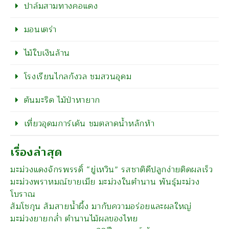
ปาล์มสามทางคอแดง
มอนเตร่า
ไม้ใบเงินล้าน
โรงเรียนไกลกังวล ชมสวนอุดม
ต้นมะริด ไม้ป่าหายาก
เที่ยวอุดมการ์เด้น ชมตลาดน้ำหลักห้า
เรื่องล่าสุด
มะม่วงแดงจักรพรรดิ์ “ยู่เหวิน” รสชาติดีปลูกง่ายติดผลเร็ว
มะม่วงพราหมณ์ขายเมีย มะม่วงในตำนาน พันธุ์มะม่วง
โบราณ
ส้มโชกุน ส้มสายน้ำผึ้ง มากับความอร่อยและผลใหญ่
มะม่วงยายกล่ำ ตำนานไม้ผลของไทย