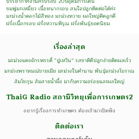
บรรยากาศงานครบรอบ 20ปีอุดมการ์เด้น
ชมพู่มะเหมี่ยว เนื้อหนากรอบ สนใจปลูกติดต่อได้ค่ะ
มะม่วงน้ำดอกไม้สีทอง มะม่วงทวาย ผลใหญ่ติดลูกดี
ฝรั่งเนื้อกรอบ ฝรั่งหวานพิรุณ ฝรั่งพันธุ์ยอดนิยม
เรื่องล่าสุด
มะม่วงแดงจักรพรรดิ์ “ยู่เหวิน” รสชาติดีปลูกง่ายติดผลเร็ว
มะม่วงพราหมณ์ขายเมีย มะม่วงในตำนาน พันธุ์มะม่วงโบราณ
ส้มโชกุน ส้มสายน้ำผึ้ง มากับความอร่อยและผลใหญ่
ThaiG Radio สถานีวิทยุเพื่อการเกษตร2
อยากรู้เรื่องการทำเกษตร ต้องเข้ามาเปิดฟัง
ติดต่อเรา